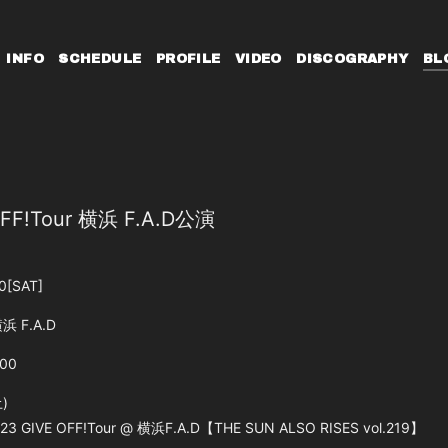
INFO
SCHEDULE
PROFILE
VIDEO
DISCOGRAPHY
BL
OFF!Tour 横浜 F.A.D公演
0
[SAT]
浜 F.A.D
:00
)
23 GIVE OFF!Tour @ 横浜F.A.D【THE SUN ALSO RISES vol.219】