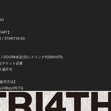
DO
TART】
 / START18:00
00 / DOOR¥未定(共にドリンク代別600円)
上チケット必要
入場不可
販売方法】
.co/JdBqyGfCTQ