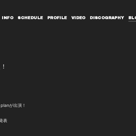
INFO
SCHEDULE
PROFILE
VIDEO
DISCOGRAPHY
BL
定！
ure planが出演！
日発表