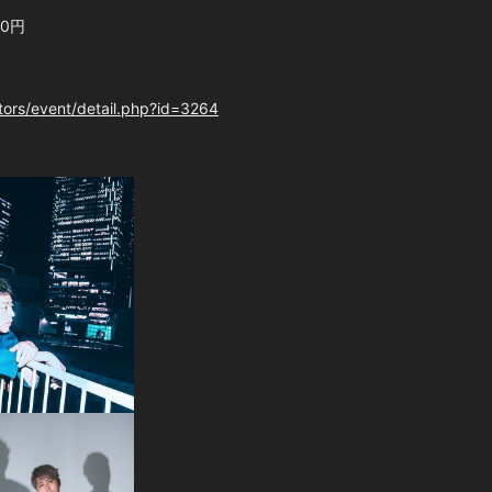
00円
itors/event/detail.php?id=3264